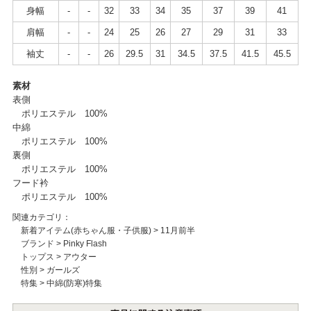
身幅
-
-
32
33
34
35
37
39
41
肩幅
-
-
24
25
26
27
29
31
33
袖丈
-
-
26
29.5
31
34.5
37.5
41.5
45.5
素材
表側
ポリエステル 100%
中綿
ポリエステル 100%
裏側
ポリエステル 100%
フード衿
ポリエステル 100%
関連カテゴリ：
新着アイテム(赤ちゃん服・子供服)
>
11月前半
ブランド
>
Pinky Flash
トップス
>
アウター
性別
>
ガールズ
特集
>
中綿(防寒)特集