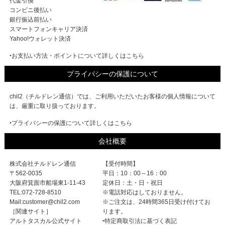
代金引換
コンビニ後払い
銀行振込前払い
スマートフォンキャリア決済
Yahoo!ウォレット決済
‣お支払い方法・ポイントについて詳しくはこちら
プライバシーの保護について
chil2（チルドレン通信）では、ご利用いただいたお客様の個人情報について
は、厳重に取り扱っております。
‣プライバシーの保護について詳しくはこちら
会社概要
株式会社チルドレン通信
【受付時間】
〒562-0035
平日：10：00～16：00
大阪府箕面市船場東1-11-43
定休日：土・日・祝日
TEL:072-728-8510
※電話対応はしておりません。
Mail:customer@chil2.com
※ご注文は、24時間365日受け付けてお
［関連サイト］
ります。
アルトタスカル公式サイト
‣特定商取引法に基づく表記