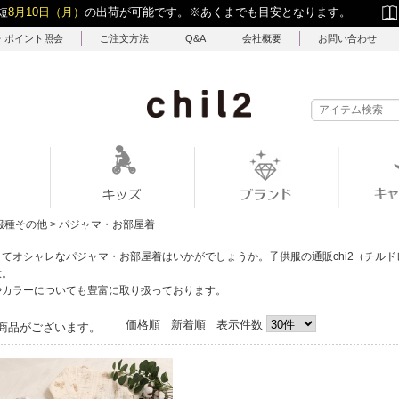
短
8月10日（月）
の出荷が可能です。
※あくまでも目安となります。
・ポイント照会
ご注文方法
Q&A
会社概要
お問い合わせ
服種その他
>
パジャマ・お部屋着
くてオシャレなパジャマ・お部屋着はいかがでしょうか。
子供服の通販chi2（チル
意。
やカラーについても豊富に取り扱っております。
価格順
新着順
表示件数
商品がございます。