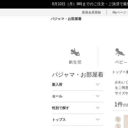
8月10日（月）9時までのご注文・ご決済で最
新規会員登録
Myページ
パジャマ・お部屋着
トップ
>
パジャマ・お部屋着
かわい
新入荷
をご用
サイズ
セール
1件
の
性別で探す
トップス