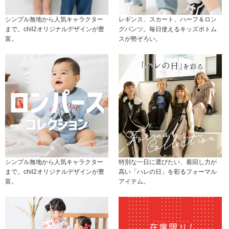
シンプル無地から人気キャラクター
レギンス、スカート、ハーフ＆ロン
まで。chil2オリジナルデザインが豊
グパンツ。毎日使えるキッズボトム
富。
スが勢ぞろい。
シンプル無地から人気キャラクター
特別な一日に選びたい、着回し力が
まで。chil2オリジナルデザインが豊
高い「ハレの日」を彩るフォーマル
富。
アイテム。