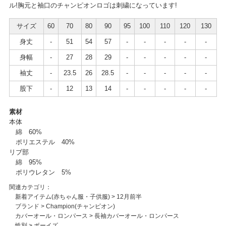
ル!胸元と袖口のチャンピオンロゴは刺繍になっています!
サイズ
60
70
80
90
95
100
110
120
130
身丈
-
51
54
57
-
-
-
-
-
身幅
-
27
28
29
-
-
-
-
-
袖丈
-
23.5
26
28.5
-
-
-
-
-
股下
-
12
13
14
-
-
-
-
-
素材
本体
綿 60%
ポリエステル 40%
リブ部
綿 95%
ポリウレタン 5%
関連カテゴリ：
新着アイテム(赤ちゃん服・子供服)
>
12月前半
ブランド
>
Champion(チャンピオン)
カバーオール・ロンパース
>
長袖カバーオール・ロンパース
性別
>
ボーイズ