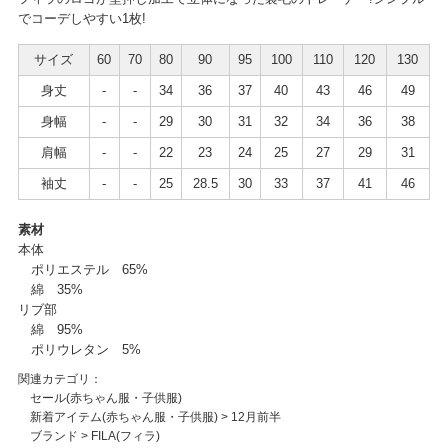
でコーデしやすい1枚!
サイズ
60
70
80
90
95
100
110
120
130
身丈
-
-
34
36
37
40
43
46
49
身幅
-
-
29
30
31
32
34
36
38
肩幅
-
-
22
23
24
25
27
29
31
袖丈
-
-
25
28.5
30
33
37
41
46
素材
本体
ポリエステル 65%
綿 35%
リブ部
綿 95%
ポリウレタン 5%
関連カテゴリ：
セール(赤ちゃん服・子供服)
新着アイテム(赤ちゃん服・子供服)
>
12月前半
ブランド
>
FILA(フィラ)