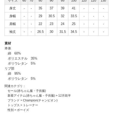
サイズ
60
70
80
90
95
100
110
120
130
身丈
-
-
35
37
39
41
-
-
-
身幅
-
-
29
30.5
32
33.5
-
-
-
肩幅
-
-
22
23
24
25
-
-
-
袖丈
-
-
26.5
30
31.5
34.5
-
-
-
素材
本体
綿 60%
ポリエステル 35%
ポリウレタン 5%
リブ部
綿 95%
ポリウレタン 5%
関連カテゴリ：
セール(赤ちゃん服・子供服)
新着アイテム(赤ちゃん服・子供服)
>
12月前半
ブランド
>
Champion(チャンピオン)
トップス
>
トレーナー
性別
>
ボーイズ