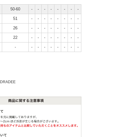
50-60
-
-
-
-
-
-
-
-
51
-
-
-
-
-
-
-
-
26
-
-
-
-
-
-
-
-
22
-
-
-
-
-
-
-
-
-
-
-
-
-
-
-
-
-
NDRADEE