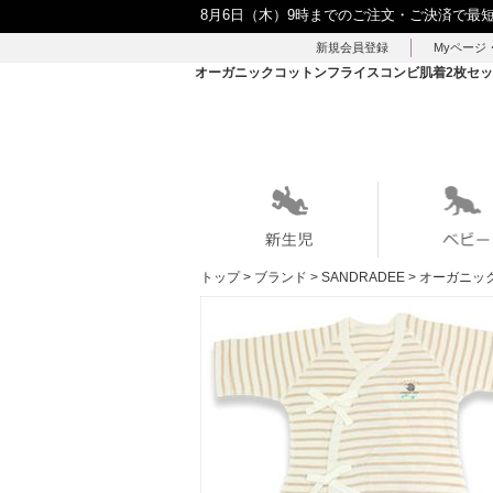
8月6日（木）9時までのご注文・ご決済で最
新規会員登録
Myページ
オーガニックコットンフライスコンビ肌着2枚セット
トップ
>
ブランド
>
SANDRADEE
>
オーガニッ