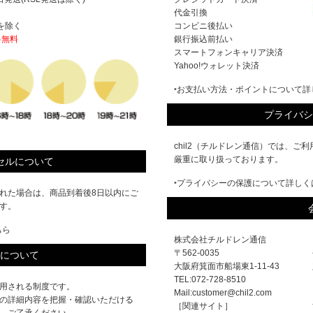
代金引換
を除く
コンビニ後払い
料無料
銀行振込前払い
スマートフォンキャリア決済
Yahoo!ウォレット決済
‣お支払い方法・ポイントについて詳
プライバシ
chil2（チルドレン通信）では、
厳重に取り扱っております。
セルについて
‣プライバシーの保護について詳しく
れた場合は、商品到着後8日以内にご
す。
ちら
株式会社チルドレン通信
〒562-0035
について
大阪府箕面市船場東1-11-43
TEL:072-728-8510
用される制度です。
Mail:customer@chil2.com
の詳細内容を把握・確認いただける
［関連サイト］
、ご了承ください。