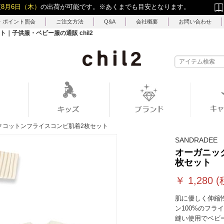
短
8月6日（木）
の出荷が可能です。
※あくまでも目安となります。
・ポイント照会
ご注文方法
Q&A
会社概要
お問い合わせ
｜子供服・ベビー服の通販 chil2
クコットンフライスコンビ肌着2枚セット
SANDRADEE
オーガニッ
枚セット
￥
1,280
(
肌に優しく伸縮
ン100%のフラ
縫い使用でベビ