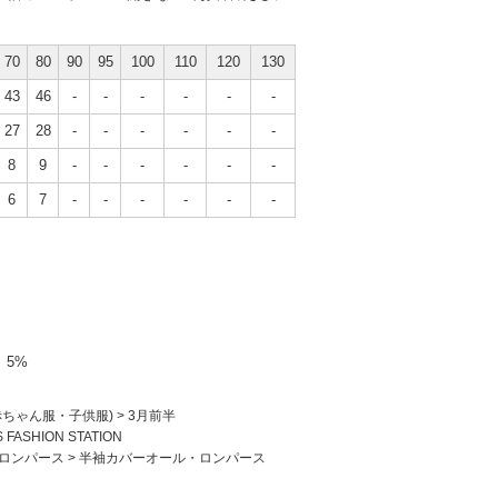
70
80
90
95
100
110
120
130
43
46
-
-
-
-
-
-
27
28
-
-
-
-
-
-
8
9
-
-
-
-
-
-
6
7
-
-
-
-
-
-
5%
赤ちゃん服・子供服)
>
3月前半
S FASHION STATION
ロンパース
>
半袖カバーオール・ロンパース