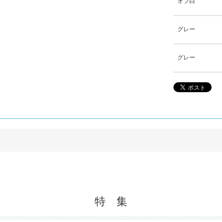
オフ白
グレー
グレー
。
特 集