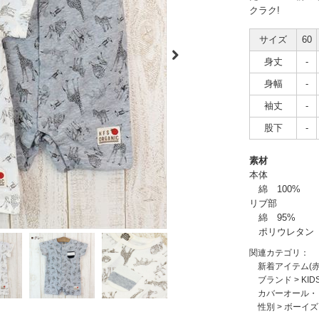
クラク!
サイズ
60
身丈
-
身幅
-
袖丈
-
股下
-
素材
本体
綿 100%
リブ部
綿 95%
ポリウレタン 
関連カテゴリ：
新着アイテム(
ブランド
>
KID
カバーオール・
性別
>
ボーイズ