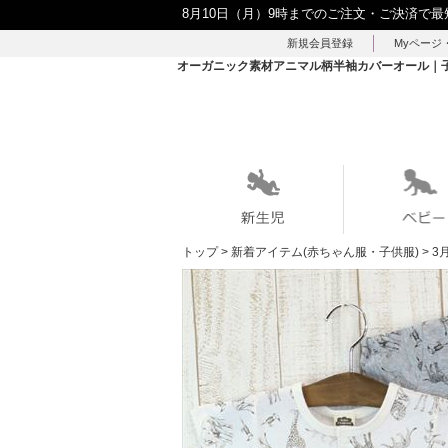
8月10日（月）9時までのご注文・ご決済で最
新規会員登録
Myページ
オーガニック素材アニマル柄半袖カバーオール｜子供
トップ
>
新着アイテム(赤ちゃん服・子供服)
>
3