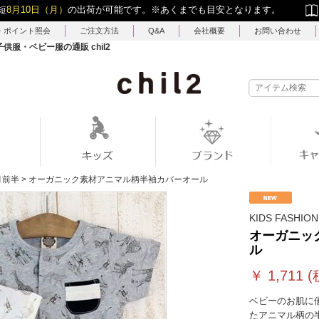
短
8月10日（月）
の出荷が可能です。
※あくまでも目安となります。
・ポイント照会
ご注文方法
Q&A
会社概要
お問い合わせ
服・ベビー服の通販 chil2
月前半
>
オーガニック素材アニマル柄半袖カバーオール
KIDS FASHION
オーガニッ
ル
￥
1,711
(
ベビーのお肌に
たアニマル柄の