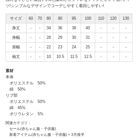
ツ!シンプルなデザインでコーデしやすく着回しやすい!
サイズ
60
70
80
90
95
100
110
120
130
身丈
-
-
34
36
38
40
-
-
-
身幅
-
-
28
29
30
31
-
-
-
肩幅
-
-
22
23
24
25
-
-
-
袖丈
-
-
10
10.5
11.5
12.5
-
-
-
素材
本体
ポリエステル 50%
綿 50%
リブ部
ポリエステル 50%
綿 45%
ポリウレタン 5%
関連カテゴリ：
セール(赤ちゃん服・子供服)
新着アイテム(赤ちゃん服・子供服)
>
3月後半