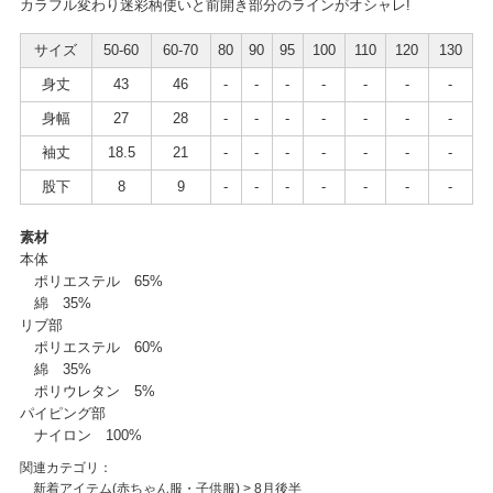
カラフル変わり迷彩柄使いと前開き部分のラインがオシャレ!
サイズ
50-60
60-70
80
90
95
100
110
120
130
身丈
43
46
-
-
-
-
-
-
-
身幅
27
28
-
-
-
-
-
-
-
袖丈
18.5
21
-
-
-
-
-
-
-
股下
8
9
-
-
-
-
-
-
-
素材
本体
ポリエステル 65%
綿 35%
リブ部
ポリエステル 60%
綿 35%
ポリウレタン 5%
パイピング部
ナイロン 100%
関連カテゴリ：
新着アイテム(赤ちゃん服・子供服)
>
8月後半