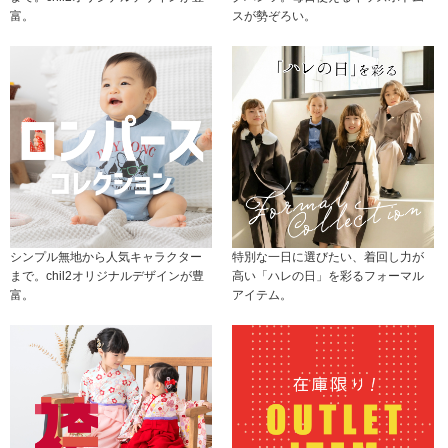
富。
スが勢ぞろい。
シンプル無地から人気キャラクター
特別な一日に選びたい、着回し力が
まで。chil2オリジナルデザインが豊
高い「ハレの日」を彩るフォーマル
富。
アイテム。