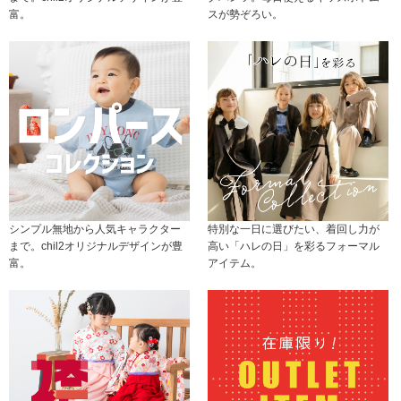
富。
スが勢ぞろい。
シンプル無地から人気キャラクター
特別な一日に選びたい、着回し力が
まで。chil2オリジナルデザインが豊
高い「ハレの日」を彩るフォーマル
富。
アイテム。