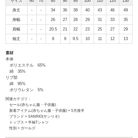
サイズ
60
70
80
90
95
100
110
120
130
身丈
-
-
34
36
38
40
43
46
49
身幅
-
-
26
27
28
29
31
33
35
肩幅
-
-
20.5
21
22
23
25
27
29
袖丈
-
-
8
9
9.5
10
11
12
13
素材
本体
ポリエステル 65%
綿 35%
リブ部
綿 95%
ポリウレタン 5%
関連カテゴリ：
セール(赤ちゃん服・子供服)
新着アイテム(赤ちゃん服・子供服)
>
5月後半
ブランド
>
SANRIO(サンリオ)
トップス
>
半袖Tシャツ
性別
>
ガールズ