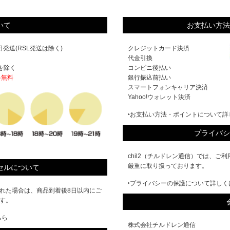
いて
お支払い方法
発送(RSL発送は除く)
クレジットカード決済
代金引換
を除く
コンビニ後払い
料無料
銀行振込前払い
スマートフォンキャリア決済
Yahoo!ウォレット決済
‣お支払い方法・ポイントについて詳
プライバシ
chil2（チルドレン通信）では、
厳重に取り扱っております。
セルについて
‣プライバシーの保護について詳しく
れた場合は、商品到着後8日以内にご
す。
ちら
株式会社チルドレン通信