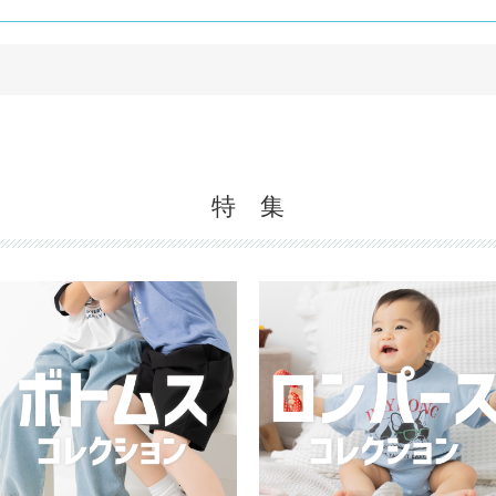
。
特 集