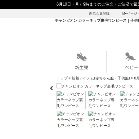
8月10日（月）9時までのご注文・ご決済で最
新規会員登録
Myページ
チャンピオン カラーネップ裏毛ワンピース｜子供服・
トップ
>
新着アイテム(赤ちゃん服・子供服)
>
8