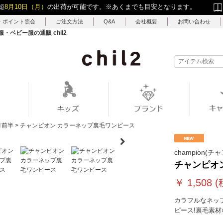
短
8月10日（月）
の出荷が可能です。
※あくまでも目安となります。
・ポイント照会
ご注文方法
Q&A
会社概要
お問い合わせ
ベビー服の通販 chil2
月前半
>
チャンピオン カラーネップ裏毛ワンピース
champion(チ
チャンピオ
￥
1,508
(
カラフルなネッ
ピース!裏毛素材