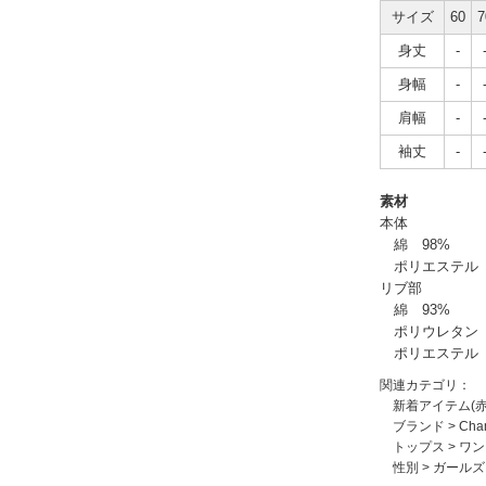
サイズ
60
7
身丈
-
身幅
-
肩幅
-
袖丈
-
素材
本体
綿 98%
ポリエステル 
リブ部
綿 93%
ポリウレタン 
ポリエステル 
関連カテゴリ：
新着アイテム(
ブランド
>
Ch
トップス
>
ワン
性別
>
ガールズ