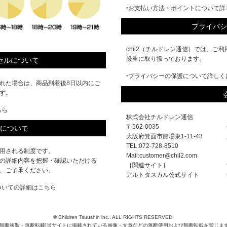
‣お支払い方法・ポイントについて詳
プライバシ
chil2（チルドレン通信）では、
厳重に取り扱っております。
セルについて
‣プライバシーの保護について詳しく
れた場合は、商品到着後8日以内にご
す。
ちら
株式会社チルドレン通信
〒562-0035
について
大阪府箕面市船場東1-11-43
TEL:072-728-8510
用される制度です。
Mail:customer@chil2.com
の詳細内容を把握・確認いただける
［関連サイト］
、ご了承ください。
アルトタスカル公式サイト
ついての詳細はこちら
© Children Tsuushin inc.. ALL RIGHTS RESERVED.
禁無断複製・無断転載]当サイトに掲載されている画像・文章などの無断使用および無断転載を禁じま