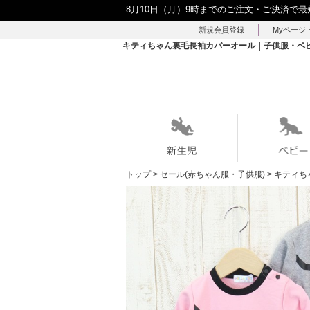
8月10日（月）9時までのご注文・ご決済で最
新規会員登録
Myページ
キティちゃん裏毛長袖カバーオール｜子供服・ベビー服
トップ
>
セール(赤ちゃん服・子供服)
>
キティち