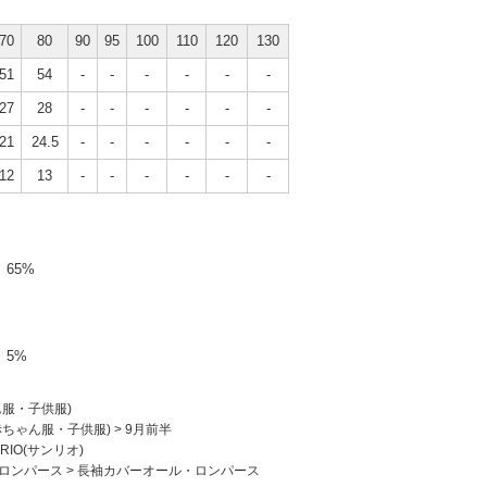
70
80
90
95
100
110
120
130
51
54
-
-
-
-
-
-
27
28
-
-
-
-
-
-
21
24.5
-
-
-
-
-
-
12
13
-
-
-
-
-
-
65%
5%
ん服・子供服)
赤ちゃん服・子供服)
>
9月前半
NRIO(サンリオ)
ロンパース
>
長袖カバーオール・ロンパース