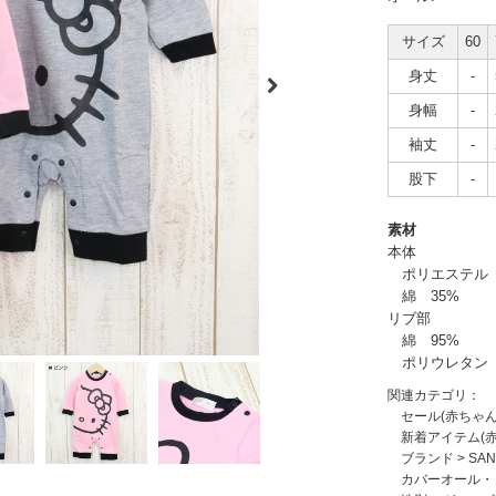
サイズ
60
身丈
-
身幅
-
袖丈
-
股下
-
素材
本体
ポリエステル 
綿 35%
リブ部
綿 95%
ポリウレタン 
関連カテゴリ：
セール(赤ちゃ
新着アイテム(
ブランド
>
SA
カバーオール・