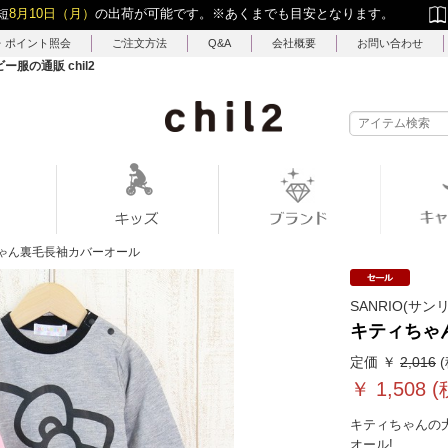
短
8月10日（月）
の出荷が可能です。
※あくまでも目安となります。
・ポイント照会
ご注文方法
Q&A
会社概要
お問い合わせ
の通販 chil2
ゃん裏毛長袖カバーオール
SANRIO(サン
キティちゃ
定価 ￥
2,016
(
￥
1,508
(
キティちゃんの
オール!