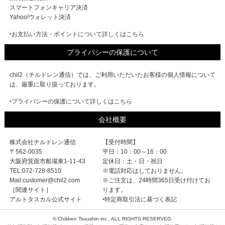
スマートフォンキャリア決済
Yahoo!ウォレット決済
‣お支払い方法・ポイントについて詳しくはこちら
プライバシーの保護について
chil2（チルドレン通信）では、ご利用いただいたお客様の個人情報について
は、厳重に取り扱っております。
‣プライバシーの保護について詳しくはこちら
会社概要
株式会社チルドレン通信
【受付時間】
〒562-0035
平日：10：00～16：00
大阪府箕面市船場東1-11-43
定休日：土・日・祝日
TEL:072-728-8510
※電話対応はしておりません。
Mail:customer@chil2.com
※ご注文は、24時間365日受け付けてお
［関連サイト］
ります。
アルトタスカル公式サイト
‣特定商取引法に基づく表記
© Children Tsuushin inc.. ALL RIGHTS RESERVED.