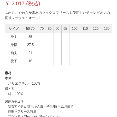
￥
2,017
(税込)
ふわもこやわらか素材のマイクロフリースを使用したチャンピオンの
長袖ツーウェイオール!
サイズ
50-70
70
80
90
95
100
110
120
130
身丈
55
-
-
-
-
-
-
-
-
身幅
27.5
-
-
-
-
-
-
-
-
袖丈
21
-
-
-
-
-
-
-
-
股下
16
-
-
-
-
-
-
-
-
素材
本体
ポリエステル 100%
縁どり
綿 100%
関連カテゴリ：
新着アイテム(赤ちゃん服・子供服)
>
11月前半
特集
>
フリース特集
ブランド
>
Champion(チャンピオン)