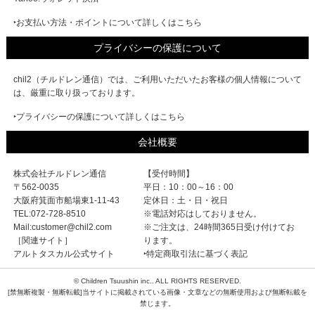
‣お支払い方法・ポイントについて詳しくはこちら
プライバシーの保護について
chil2（チルドレン通信）では、ご利用いただいたお客様の個人情報について
は、厳重に取り扱っております。
‣プライバシーの保護について詳しくはこちら
会社概要
株式会社チルドレン通信
【受付時間】
〒562-0035
平日：10：00～16：00
大阪府箕面市船場東1-11-43
定休日：土・日・祝日
TEL:072-728-8510
※電話対応はしておりません。
Mail:customer@chil2.com
※ご注文は、24時間365日受け付けてお
［関連サイト］
ります。
アルトタスカル公式サイト
‣特定商取引法に基づく表記
© Children Tsuushin inc.. ALL RIGHTS RESERVED.
[禁無断複製・無断転載]当サイトに掲載されている画像・文章などの無断使用および無断転載を
禁じます。