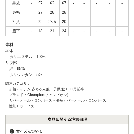
身丈
-
57
62
67
-
-
-
-
-
身幅
-
27
28
29
-
-
-
-
-
袖丈
-
22
25.5
29
-
-
-
-
-
股下
-
18
21
24
-
-
-
-
-
素材
本体
ポリエステル 100%
リブ部
綿 95%
ポリウレタン 5%
関連カテゴリ：
新着アイテム(赤ちゃん服・子供服)
>
11月前半
ブランド
>
Champion(チャンピオン)
カバーオール・ロンパース
>
長袖カバーオール・ロンパース
性別
>
ボーイズ