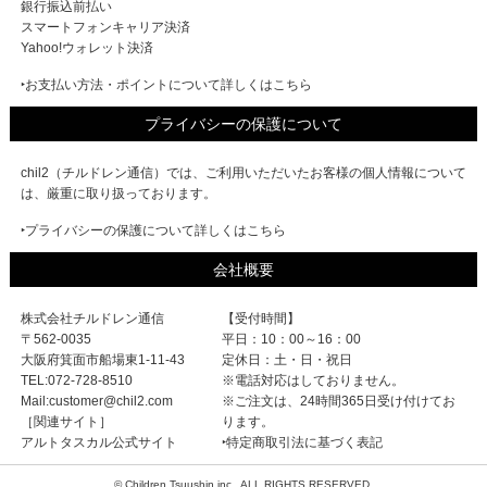
銀行振込前払い
スマートフォンキャリア決済
Yahoo!ウォレット決済
‣お支払い方法・ポイントについて詳しくはこちら
プライバシーの保護について
chil2（チルドレン通信）では、ご利用いただいたお客様の個人情報について
は、厳重に取り扱っております。
‣プライバシーの保護について詳しくはこちら
会社概要
株式会社チルドレン通信
【受付時間】
〒562-0035
平日：10：00～16：00
大阪府箕面市船場東1-11-43
定休日：土・日・祝日
TEL:072-728-8510
※電話対応はしておりません。
Mail:customer@chil2.com
※ご注文は、24時間365日受け付けてお
［関連サイト］
ります。
アルトタスカル公式サイト
‣特定商取引法に基づく表記
© Children Tsuushin inc.. ALL RIGHTS RESERVED.