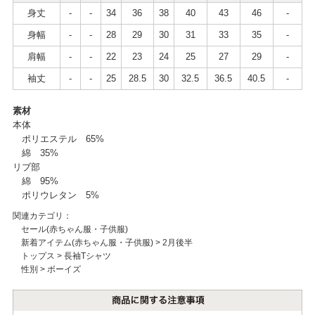
身丈
-
-
34
36
38
40
43
46
-
身幅
-
-
28
29
30
31
33
35
-
肩幅
-
-
22
23
24
25
27
29
-
袖丈
-
-
25
28.5
30
32.5
36.5
40.5
-
素材
本体
ポリエステル 65%
綿 35%
リブ部
綿 95%
ポリウレタン 5%
関連カテゴリ：
セール(赤ちゃん服・子供服)
新着アイテム(赤ちゃん服・子供服)
>
2月後半
トップス
>
長袖Tシャツ
性別
>
ボーイズ