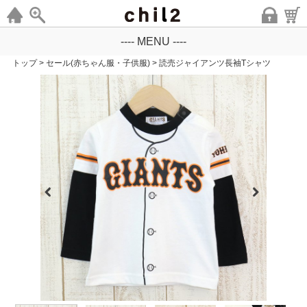
---- MENU ----
トップ
>
セール(赤ちゃん服・子供服)
>
読売ジャイアンツ長袖Tシャツ