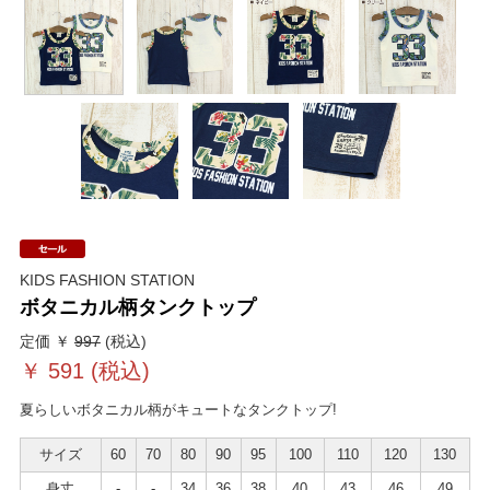
KIDS FASHION STATION
ボタニカル柄タンクトップ
定価 ￥
997
(税込)
￥
591
(税込)
夏らしいボタニカル柄がキュートなタンクトップ!
サイズ
60
70
80
90
95
100
110
120
130
身丈
-
-
34
36
38
40
43
46
49