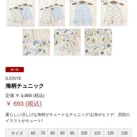
ILEAIYE
海柄チュニック
定価 ￥
1,303
(税込)
￥
693
(税込)
夏らしい涼しげな海柄がキュートなチュニック!お魚やヒトデ、貝殻の
イラストがキュート!
サイズ
60
70
80
90
95
100
110
120
130