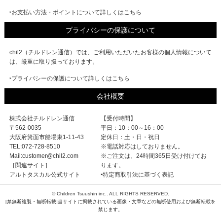
‣お支払い方法・ポイントについて詳しくはこちら
プライバシーの保護について
chil2（チルドレン通信）では、ご利用いただいたお客様の個人情報について
は、厳重に取り扱っております。
‣プライバシーの保護について詳しくはこちら
会社概要
株式会社チルドレン通信
【受付時間】
〒562-0035
平日：10：00～16：00
大阪府箕面市船場東1-11-43
定休日：土・日・祝日
TEL:072-728-8510
※電話対応はしておりません。
Mail:customer@chil2.com
※ご注文は、24時間365日受け付けてお
［関連サイト］
ります。
アルトタスカル公式サイト
‣特定商取引法に基づく表記
© Children Tsuushin inc.. ALL RIGHTS RESERVED.
[禁無断複製・無断転載]当サイトに掲載されている画像・文章などの無断使用および無断転載を
禁じます。