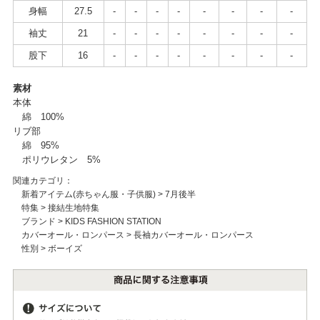
身幅
27.5
-
-
-
-
-
-
-
-
袖丈
21
-
-
-
-
-
-
-
-
股下
16
-
-
-
-
-
-
-
-
素材
本体
綿 100%
リブ部
綿 95%
ポリウレタン 5%
関連カテゴリ：
新着アイテム(赤ちゃん服・子供服)
>
7月後半
特集
>
接結生地特集
ブランド
>
KIDS FASHION STATION
カバーオール・ロンパース
>
長袖カバーオール・ロンパース
性別
>
ボーイズ