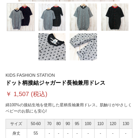
KIDS FASHION STATION
ドット柄接結ジャガード長袖兼用ドレス
￥
1,507
(税込)
綿100%の接結生地を使用した星柄長袖兼用ドレス。肌触りがやさしく
ベビーのお肌にも安心!
サイズ
50-60
70
80
90
95
100
110
120
130
身丈
55
-
-
-
-
-
-
-
-