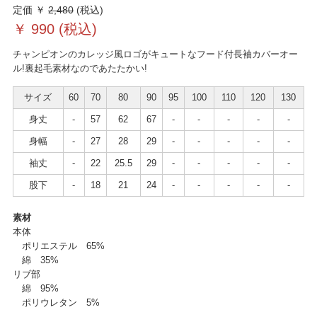
定価 ￥
2,480
(税込)
￥
990
(税込)
チャンピオンのカレッジ風ロゴがキュートなフード付長袖カバーオー
ル!裏起毛素材なのであたたかい!
サイズ
60
70
80
90
95
100
110
120
130
身丈
-
57
62
67
-
-
-
-
-
身幅
-
27
28
29
-
-
-
-
-
袖丈
-
22
25.5
29
-
-
-
-
-
股下
-
18
21
24
-
-
-
-
-
素材
本体
ポリエステル 65%
綿 35%
リブ部
綿 95%
ポリウレタン 5%