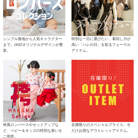
シンプル無地から人気キャラクター
特別な一日に選びたい、着回し力が
まで。chil2オリジナルデザインが豊
高い「ハレの日」を彩るフォーマル
富。
アイテム。
袴風ロンパースやセットアップな
在庫限りのスペシャルプライス。今
ど、ベビー＆キッズの特別な装いを
だけお得なアウトレットアイテム。
ご用意。