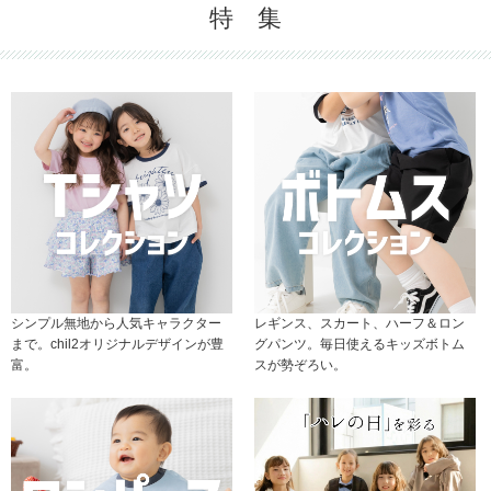
特 集
シンプル無地から人気キャラクター
レギンス、スカート、ハーフ＆ロン
まで。chil2オリジナルデザインが豊
グパンツ。毎日使えるキッズボトム
富。
スが勢ぞろい。