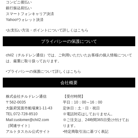
コンビニ後払い
銀行振込前払い
スマートフォンキャリア決済
Yahoo!ウォレット決済
‣お支払い方法・ポイントについて詳しくはこちら
プライバシーの保護について
chil2（チルドレン通信）では、ご利用いただいたお客様の個人情報について
は、厳重に取り扱っております。
‣プライバシーの保護について詳しくはこちら
会社概要
株式会社チルドレン通信
【受付時間】
〒562-0035
平日：10：00～16：00
大阪府箕面市船場東1-11-43
定休日：土・日・祝日
TEL:072-728-8510
※電話対応はしておりません。
Mail:customer@chil2.com
※ご注文は、24時間365日受け付けてお
［関連サイト］
ります。
アルトタスカル公式サイト
‣特定商取引法に基づく表記