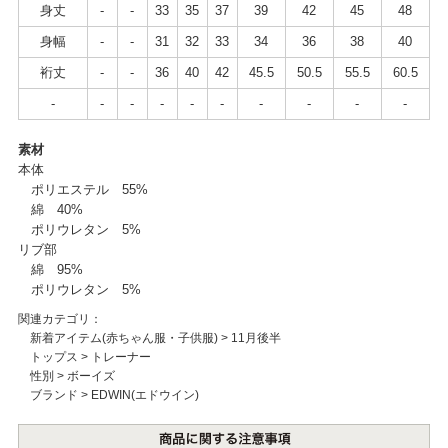
身丈
-
-
33
35
37
39
42
45
48
身幅
-
-
31
32
33
34
36
38
40
裄丈
-
-
36
40
42
45.5
50.5
55.5
60.5
-
-
-
-
-
-
-
-
-
-
素材
本体
ポリエステル 55%
綿 40%
ポリウレタン 5%
リブ部
綿 95%
ポリウレタン 5%
関連カテゴリ：
新着アイテム(赤ちゃん服・子供服)
>
11月後半
トップス
>
トレーナー
性別
>
ボーイズ
ブランド
>
EDWIN(エドウイン)