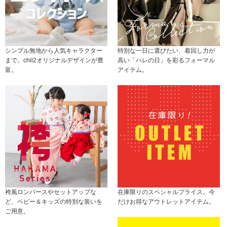
シンプル無地から人気キャラクター
特別な一日に選びたい、着回し力が
まで。chil2オリジナルデザインが豊
高い「ハレの日」を彩るフォーマル
富。
アイテム。
袴風ロンパースやセットアップな
在庫限りのスペシャルプライス。今
ど、ベビー＆キッズの特別な装いを
だけお得なアウトレットアイテム。
ご用意。