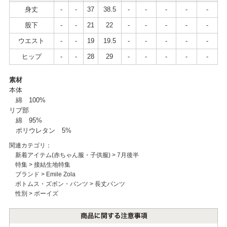
身丈
-
-
37
38.5
-
-
-
-
-
股下
-
-
21
22
-
-
-
-
-
ウエスト
-
-
19
19.5
-
-
-
-
-
ヒップ
-
-
28
29
-
-
-
-
-
素材
本体
綿 100%
リブ部
綿 95%
ポリウレタン 5%
関連カテゴリ：
新着アイテム(赤ちゃん服・子供服)
>
7月後半
特集
>
接結生地特集
ブランド
>
Emile Zola
ボトムス・ズボン・パンツ
>
長丈パンツ
性別
>
ボーイズ