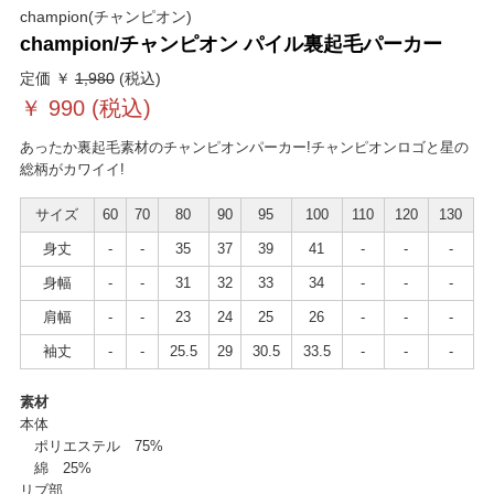
champion(チャンピオン)
champion/チャンピオン パイル裏起毛パーカー
定価 ￥
1,980
(税込)
￥
990
(税込)
あったか裏起毛素材のチャンピオンパーカー!チャンピオンロゴと星の
総柄がカワイイ!
サイズ
60
70
80
90
95
100
110
120
130
身丈
-
-
35
37
39
41
-
-
-
身幅
-
-
31
32
33
34
-
-
-
肩幅
-
-
23
24
25
26
-
-
-
袖丈
-
-
25.5
29
30.5
33.5
-
-
-
素材
本体
ポリエステル 75%
綿 25%
リブ部