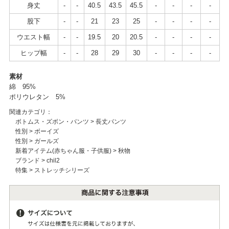
身丈
-
-
40.5
43.5
45.5
-
-
-
-
股下
-
-
21
23
25
-
-
-
-
ウエスト幅
-
-
19.5
20
20.5
-
-
-
-
ヒップ幅
-
-
28
29
30
-
-
-
-
素材
綿 95%
ポリウレタン 5%
関連カテゴリ：
ボトムス・ズボン・パンツ
>
長丈パンツ
性別
>
ボーイズ
性別
>
ガールズ
新着アイテム(赤ちゃん服・子供服)
>
秋物
ブランド
>
chil2
特集
>
ストレッチシリーズ