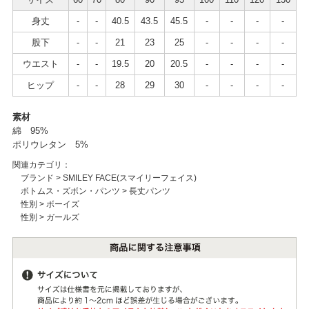
身丈
-
-
40.5
43.5
45.5
-
-
-
-
股下
-
-
21
23
25
-
-
-
-
ウエスト
-
-
19.5
20
20.5
-
-
-
-
ヒップ
-
-
28
29
30
-
-
-
-
素材
綿 95%
ポリウレタン 5%
関連カテゴリ：
ブランド
>
SMILEY FACE(スマイリーフェイス)
ボトムス・ズボン・パンツ
>
長丈パンツ
性別
>
ボーイズ
性別
>
ガールズ