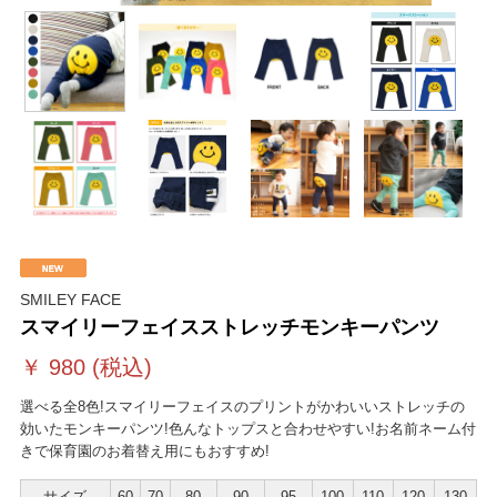
SMILEY FACE
スマイリーフェイスストレッチモンキーパンツ
￥
980
(税込)
選べる全8色!スマイリーフェイスのプリントがかわいいストレッチの
効いたモンキーパンツ!色んなトップスと合わせやすい!お名前ネーム付
きで保育園のお着替え用にもおすすめ!
サイズ
60
70
80
90
95
100
110
120
130