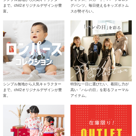
まで。chil2オリジナルデザインが豊
グパンツ。毎日使えるキッズボトム
富。
スが勢ぞろい。
シンプル無地から人気キャラクター
特別な一日に選びたい、着回し力が
まで。chil2オリジナルデザインが豊
高い「ハレの日」を彩るフォーマル
富。
アイテム。