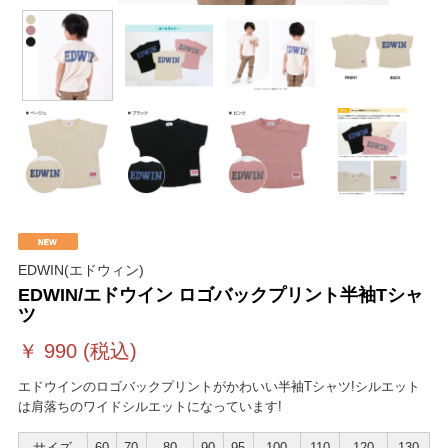
EDWIN(エドウィン)
EDWIN/エドウイン ロゴバックプリント半袖Tシャ
ツ
￥
990
(税込)
エドウインのロゴバックプリントがかわいい半袖Tシャツ!シルエット
は肩落ちのワイドシルエットになっています!
サイズ
60
70
80
90
95
100
110
120
130