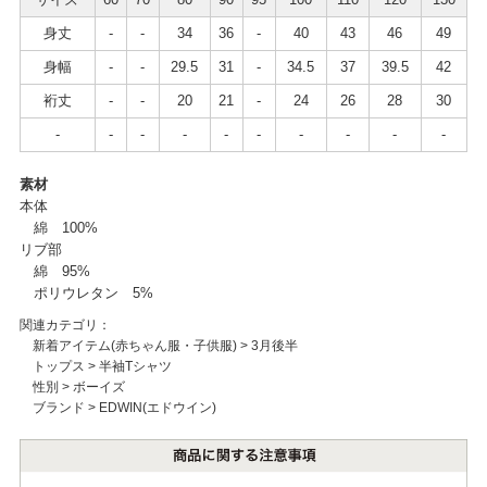
身丈
-
-
34
36
-
40
43
46
49
身幅
-
-
29.5
31
-
34.5
37
39.5
42
裄丈
-
-
20
21
-
24
26
28
30
-
-
-
-
-
-
-
-
-
-
素材
本体
綿 100%
リブ部
綿 95%
ポリウレタン 5%
関連カテゴリ：
新着アイテム(赤ちゃん服・子供服)
>
3月後半
トップス
>
半袖Tシャツ
性別
>
ボーイズ
ブランド
>
EDWIN(エドウイン)