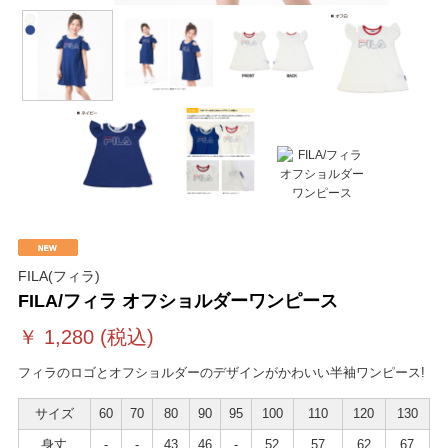
FILA(フィラ)
FILA/フィラ オフショルダーワンピース
￥
1,280
(税込)
フィラのロゴとオフショルダーのデザインがかわいい半袖ワンピース!
サイズ
60
70
80
90
95
100
110
120
130
身丈
-
-
43
46
-
52
57
62
67