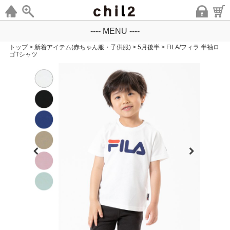
---- MENU ----
トップ
>
新着アイテム(赤ちゃん服・子供服)
>
5月後半
>
FILA/フィラ 半袖ロ
ゴTシャツ