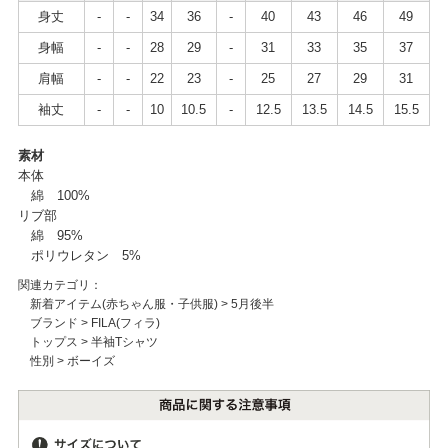
身丈
-
-
34
36
-
40
43
46
49
身幅
-
-
28
29
-
31
33
35
37
肩幅
-
-
22
23
-
25
27
29
31
袖丈
-
-
10
10.5
-
12.5
13.5
14.5
15.5
素材
本体
綿 100%
リブ部
綿 95%
ポリウレタン 5%
関連カテゴリ：
新着アイテム(赤ちゃん服・子供服)
>
5月後半
ブランド
>
FILA(フィラ)
トップス
>
半袖Tシャツ
性別
>
ボーイズ