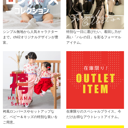
シンプル無地から人気キャラクター
特別な一日に選びたい、着回し力が
まで。chil2オリジナルデザインが豊
高い「ハレの日」を彩るフォーマル
富。
アイテム。
袴風ロンパースやセットアップな
在庫限りのスペシャルプライス。今
ど、ベビー＆キッズの特別な装いを
だけお得なアウトレットアイテム。
ご用意。