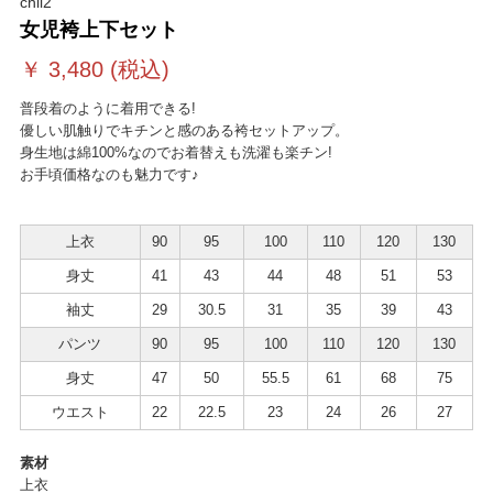
chil2
女児袴上下セット
￥
3,480
(税込)
普段着のように着用できる!
優しい肌触りでキチンと感のある袴セットアップ。
身生地は綿100%なのでお着替えも洗濯も楽チン!
お手頃価格なのも魅力です♪
上衣
90
95
100
110
120
130
身丈
41
43
44
48
51
53
袖丈
29
30.5
31
35
39
43
パンツ
90
95
100
110
120
130
身丈
47
50
55.5
61
68
75
ウエスト
22
22.5
23
24
26
27
素材
上衣