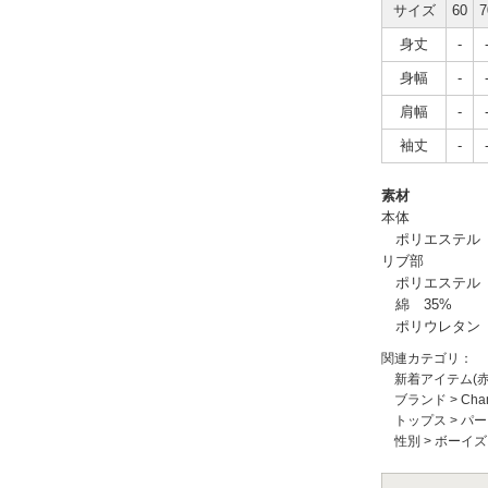
サイズ
60
7
身丈
-
身幅
-
肩幅
-
袖丈
-
素材
本体
ポリエステル 
リブ部
ポリエステル 
綿 35%
ポリウレタン 
関連カテゴリ：
新着アイテム(
ブランド
>
Ch
トップス
>
パー
性別
>
ボーイズ