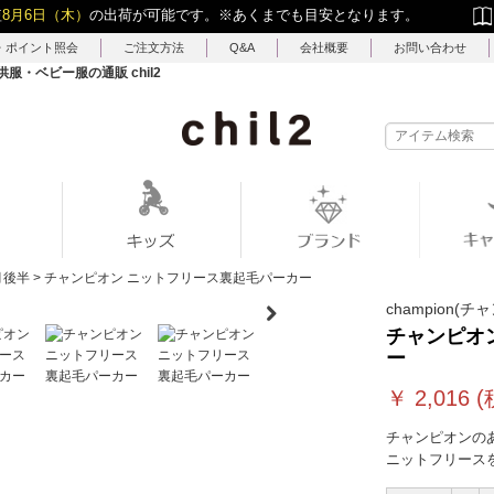
短
8月6日（木）
の出荷が可能です。
※あくまでも目安となります。
・ポイント照会
ご注文方法
Q&A
会社概要
お問い合わせ
・ベビー服の通販 chil2
月後半
>
チャンピオン ニットフリース裏起毛パーカー
champion(チ
チャンピオ
ー
￥
2,016
(
チャンピオンの
ニットフリースを