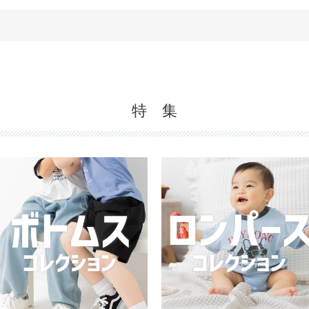
。
特 集