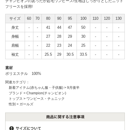
チャンピオンのあったか起毛ワンピース!生地はしっかりとしたニット
フリースを採用!
サイズ
60
70
80
90
95
100
110
120
130
身丈
-
-
41
44
47
50
-
-
-
身幅
-
-
27
28
29
30
-
-
-
肩幅
-
-
22
23
24
25
-
-
-
袖丈
-
-
25.5
29
30.5
33.5
-
-
-
素材
ポリエステル 100%
関連カテゴリ：
新着アイテム(赤ちゃん服・子供服)
>
9月後半
ブランド
>
Champion(チャンピオン)
トップス
>
ワンピース・チュニック
性別
>
ガールズ