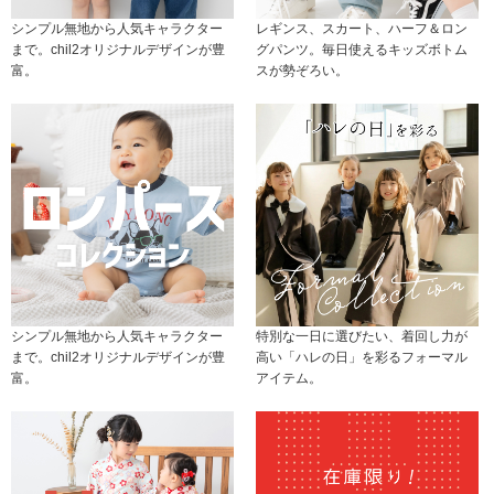
シンプル無地から人気キャラクター
レギンス、スカート、ハーフ＆ロン
まで。chil2オリジナルデザインが豊
グパンツ。毎日使えるキッズボトム
富。
スが勢ぞろい。
シンプル無地から人気キャラクター
特別な一日に選びたい、着回し力が
まで。chil2オリジナルデザインが豊
高い「ハレの日」を彩るフォーマル
富。
アイテム。