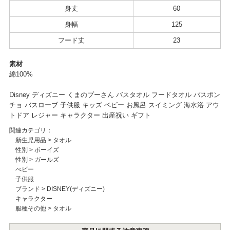
身丈
60
身幅
125
フード丈
23
素材
綿100%
Disney ディズニー くまのプーさん バスタオル フードタオル バスポン
チョ バスローブ 子供服 キッズ ベビー お風呂 スイミング 海水浴 アウ
トドア レジャー キャラクター 出産祝い ギフト
関連カテゴリ：
新生児用品
>
タオル
性別
>
ボーイズ
性別
>
ガールズ
べビー
子供服
ブランド
>
DISNEY(ディズニー)
キャラクター
服種その他
>
タオル