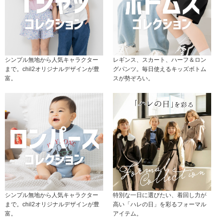
シンプル無地から人気キャラクター
レギンス、スカート、ハーフ＆ロン
まで。chil2オリジナルデザインが豊
グパンツ。毎日使えるキッズボトム
富。
スが勢ぞろい。
シンプル無地から人気キャラクター
特別な一日に選びたい、着回し力が
まで。chil2オリジナルデザインが豊
高い「ハレの日」を彩るフォーマル
富。
アイテム。