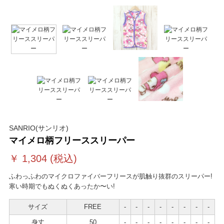
SANRIO(サンリオ)
マイメロ柄フリーススリーパー
￥
1,304
(税込)
ふわっふわのマイクロファイバーフリースが肌触り抜群のスリーパー!
寒い時期でもぬくぬくあったか〜い!
サイズ
FREE
-
-
-
-
-
-
-
-
身丈
50
-
-
-
-
-
-
-
-