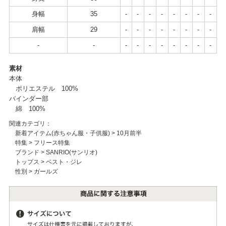
身幅
35
-
-
-
-
-
-
-
-
肩幅
29
-
-
-
-
-
-
-
-
-
-
-
-
-
-
-
-
-
-
素材
本体
ポリエステル 100%
バインダー部
綿 100%
関連カテゴリ：
新着アイテム(赤ちゃん服・子供服)
>
10月前半
特集
>
フリース特集
ブランド
>
SANRIO(サンリオ)
トップス
>
ベスト・ジレ
性別
>
ガールズ