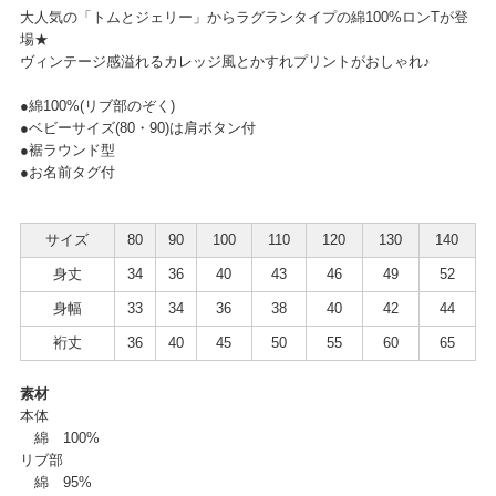
大人気の「トムとジェリー」からラグランタイプの綿100%ロンTが登
場★
ヴィンテージ感溢れるカレッジ風とかすれプリントがおしゃれ♪
●綿100%(リブ部のぞく)
●ベビーサイズ(80・90)は肩ボタン付
●裾ラウンド型
●お名前タグ付
サイズ
80
90
100
110
120
130
140
身丈
34
36
40
43
46
49
52
身幅
33
34
36
38
40
42
44
裄丈
36
40
45
50
55
60
65
素材
本体
綿 100%
リブ部
綿 95%