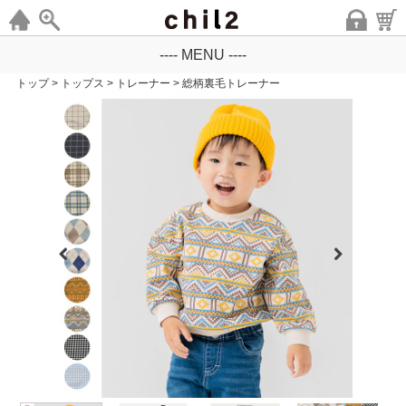
---- MENU ----
トップ
>
トップス
>
トレーナー
>
総柄裏毛トレーナー