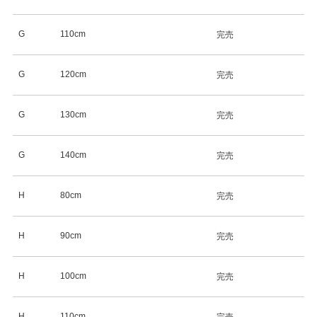
G
110cm
完売
G
120cm
完売
G
130cm
完売
G
140cm
完売
H
80cm
完売
H
90cm
完売
H
100cm
完売
H
110cm