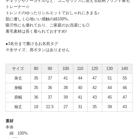
チェックやアーガイルなど、ユニセックスに使える総柄プリント裏毛
トレーナー☆
トレンドのゆったりシルエットでおしゃれにきまる♪
肌に優しく心地いい感触の綿100%。
吸汗性にも優れており、ご家庭のお洗濯にも◎
裏毛素材は長く着られておすすめ!
●3名分まで書けるお名前タグ
※全サイズ、肩ボタンはありません
サイズ
80
90
100
110
120
130
140
身丈
35
37
41
44
47
51
55
身幅
35
36
38
40
42
44
46
肩幅
36
37
39
41
43
45
47
袖丈
19
22.5
27
31
35
39
43
素材
本体
綿 100%