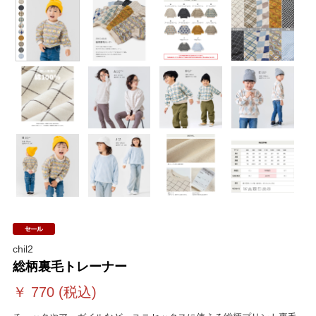
chil2
総柄裏毛トレーナー
￥
770
(税込)