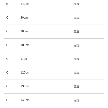
B
140cm
完売
C
80cm
完売
C
90cm
完売
C
100cm
完売
C
110cm
完売
C
120cm
完売
C
130cm
完売
C
140cm
完売