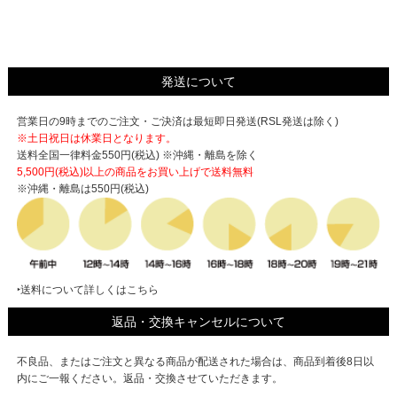
発送について
営業日の9時までのご注文・ご決済は最短即日発送(RSL発送は除く)
※土日祝日は休業日となります。
送料全国一律料金550円(税込) ※沖縄・離島を除く
5,500円(税込)以上の商品をお買い上げで
送料無料
※沖縄・離島は550円(税込)
‣送料について詳しくはこちら
返品・交換キャンセルについて
不良品、またはご注文と異なる商品が配送された場合は、商品到着後8日以
内にご一報ください。返品・交換させていただきます。