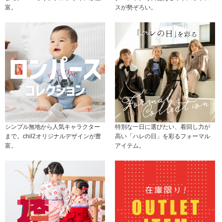
富。
スが勢ぞろい。
シンプル無地から人気キャラクター
特別な一日に選びたい、着回し力が
まで。chil2オリジナルデザインが豊
高い「ハレの日」を彩るフォーマル
富。
アイテム。