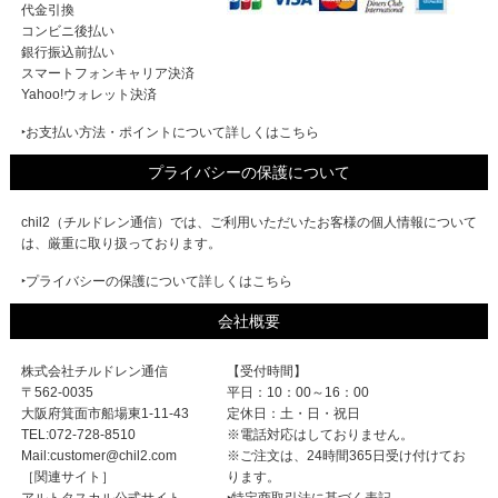
代金引換
コンビニ後払い
銀行振込前払い
スマートフォンキャリア決済
Yahoo!ウォレット決済
‣お支払い方法・ポイントについて詳しくはこちら
プライバシーの保護について
chil2（チルドレン通信）では、ご利用いただいたお客様の個人情報について
は、厳重に取り扱っております。
‣プライバシーの保護について詳しくはこちら
会社概要
株式会社チルドレン通信
【受付時間】
〒562-0035
平日：10：00～16：00
大阪府箕面市船場東1-11-43
定休日：土・日・祝日
TEL:072-728-8510
※電話対応はしておりません。
Mail:customer@chil2.com
※ご注文は、24時間365日受け付けてお
［関連サイト］
ります。
アルトタスカル公式サイト
‣特定商取引法に基づく表記