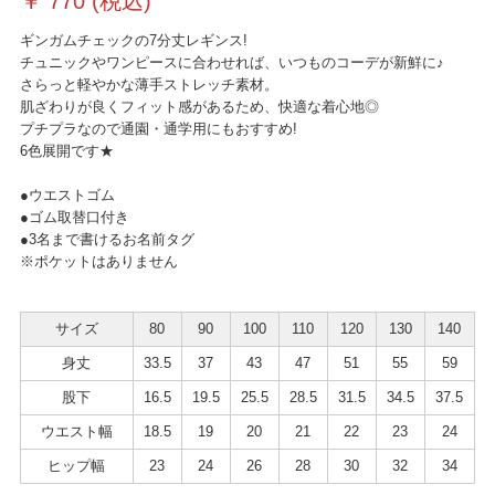
￥
770
(税込)
ギンガムチェックの7分丈レギンス!
チュニックやワンピースに合わせれば、いつものコーデが新鮮に♪
さらっと軽やかな薄手ストレッチ素材。
肌ざわりが良くフィット感があるため、快適な着心地◎
プチプラなので通園・通学用にもおすすめ!
6色展開です★
●ウエストゴム
●ゴム取替口付き
●3名まで書けるお名前タグ
※ポケットはありません
サイズ
80
90
100
110
120
130
140
身丈
33.5
37
43
47
51
55
59
股下
16.5
19.5
25.5
28.5
31.5
34.5
37.5
ウエスト幅
18.5
19
20
21
22
23
24
ヒップ幅
23
24
26
28
30
32
34