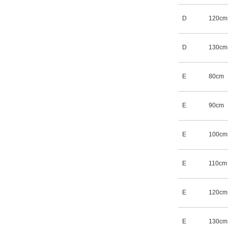
D
120cm
D
130cm
E
80cm
E
90cm
E
100cm
E
110cm
E
120cm
E
130cm