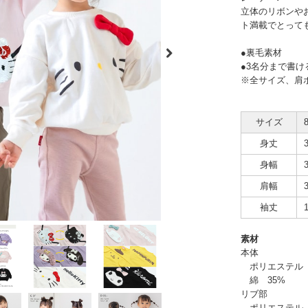
立体のリボンや
ト満載でとって
●裏毛素材
●3名分まで書け
※全サイズ、肩
サイズ
身丈
身幅
肩幅
袖丈
素材
本体
ポリエステル 
綿 35%
リブ部
ポリエステル 