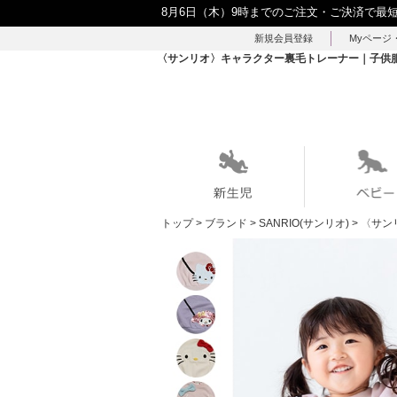
8月6日（木）9時までのご注文・ご決済で最
新規会員登録
Myページ
〈サンリオ〉キャラクター裏毛トレーナー｜子供服・
トップ
>
ブランド
>
SANRIO(サンリオ)
>
〈サン