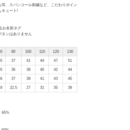
お耳、スパンコール刺繍など、こだわりポイン
もキュート!
るお名前タグ
ボタンはありません
80
90
100
110
120
130
35
37
41
44
47
51
35
36
38
40
42
44
36
37
39
41
43
45
19
22.5
27
31
35
39
65%
60%