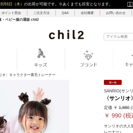
短
8月6日（木）
の出荷が可能です。
※あくまでも目安となります。
・ポイント照会
ご注文方法
Q&A
会社概要
お問い合わせ
ベビー服の通販 chil2
リオ〉キャラクター裏毛トレーナー
SANRIO(サン
〈サンリオ
定価 ￥
1,980
(
￥
990
(税
サンリオの大人
レーナー♪