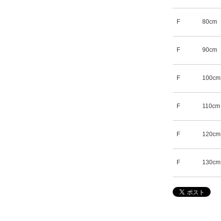
F
80cm
F
90cm
F
100cm
F
110cm
F
120cm
F
130cm