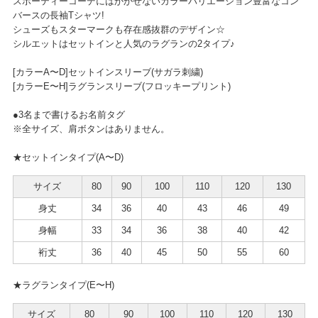
スポーティーコーデにはかかせないカラーバリエーション豊富なコン
バースの長袖Tシャツ!
シューズもスターマークも存在感抜群のデザイン☆
シルエットはセットインと人気のラグランの2タイプ♪
[カラーA〜D]セットインスリーブ(サガラ刺繍)
[カラーE〜H]ラグランスリーブ(フロッキープリント)
●3名まで書けるお名前タグ
※全サイズ、肩ボタンはありません。
★セットインタイプ(A〜D)
サイズ
80
90
100
110
120
130
身丈
34
36
40
43
46
49
身幅
33
34
36
38
40
42
裄丈
36
40
45
50
55
60
★ラグランタイプ(E〜H)
サイズ
80
90
100
110
120
130