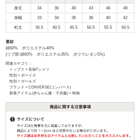
身丈
34
36
40
43
46
49
身幅
33
34
36
38
40
42
裄丈
36.5
40.5
45.5
50.5
55.5
60.5
素材
綿60% ポリエステル40%
(リブ部:綿60% ポリエステル35% ポリウレタン5%)
関連カテゴリ：
トップス
>
長袖Tシャツ
性別
>
ボーイズ
性別
>
ガールズ
ブランド
>
CONVERSE(コンバース)
新着アイテム(赤ちゃん服・子供服)
>
秋物