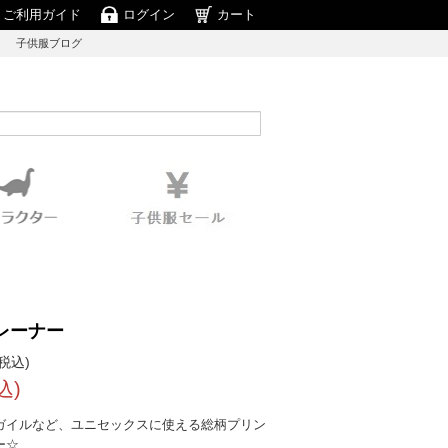
ご利用ガイド
ログイン
カート
子供服ブログ
レーナー
税込)
込)
ガイルなど、ユニセックスに使える総柄プリン
ー☆