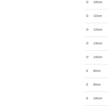
D
100cm
D
110cm
D
120cm
D
130cm
D
140cm
E
80cm
E
90cm
E
100cm