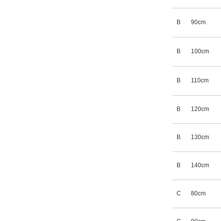
B
90cm
B
100cm
B
110cm
B
120cm
B
130cm
B
140cm
C
80cm