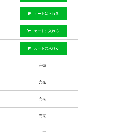
カートに入れる
カートに入れる
カートに入れる
完売
完売
完売
完売