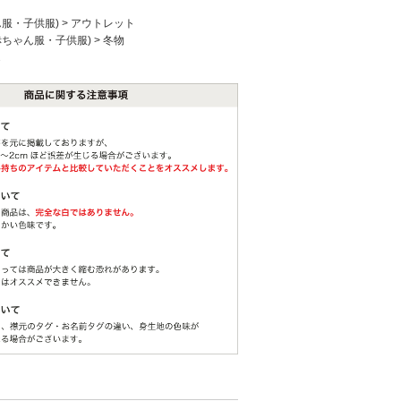
ん服・子供服)
>
アウトレット
赤ちゃん服・子供服)
>
冬物
2