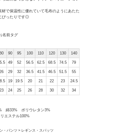
素材で保温性に優れていて毛布のようにあたた
にぴったりです◎
き
お名前タグ
80
90
95
100
110
120
130
140
5.5
49
52
56.5
62.5
68.5
74.5
79
26
29
32
36.5
41.5
46.5
51.5
55
8.5
19
19.5
20
21
22
23
24.5
23
24
25
26
28
30
32
34
% 綿33% ポリウレタン3%
:ポリエステル100%
ン・パンツ
>
レギンス・スパッツ