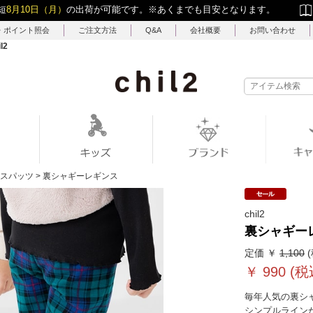
短
8月10日（月）
の出荷が可能です。
※あくまでも目安となります。
・ポイント照会
ご注文方法
Q&A
会社概要
お問い合わせ
l2
スパッツ
>
裏シャギーレギンス
chil2
裏シャギー
定価 ￥
1,100
(
￥
990
(税
毎年人気の裏シ
シンプルライン