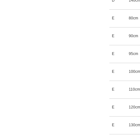
D
140c
E
80cm
E
90cm
E
95cm
E
100c
E
110cm
E
120c
E
130c