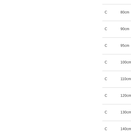
C
80cm
C
90cm
C
95cm
C
100c
C
110cm
C
120c
C
130c
C
140c