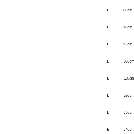
B
80cm
B
90cm
B
95cm
B
100c
B
110cm
B
120c
B
130c
B
140c