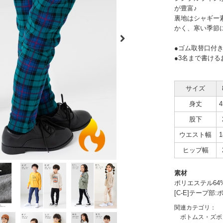
が豊富♪
裏地はシャギー
かく、寒い季節
●ゴム取替口付
●3名まで書ける
サイズ
身丈
4
股下
ウエスト幅
1
ヒップ幅
素材
ポリエステル64
[C-E]テープ部
関連カテゴリ：
ボトムス・ズボ