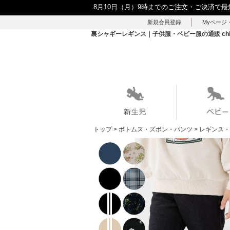
8月10日（月）9時までのご注文・ご決済で最
新規会員登録
Myページ
裏シャギーレギンス｜子供服・ベビー服の通販 chi
トップ
>
ボトムス・ズボン・パンツ
>
レギンス・