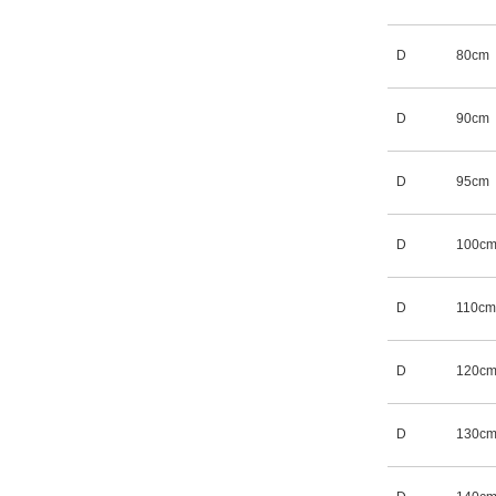
D
80cm
D
90cm
D
95cm
D
100c
D
110cm
D
120c
D
130c