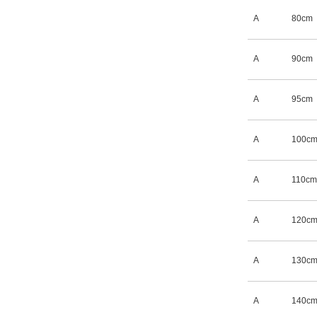
A
80cm
A
90cm
A
95cm
A
100c
A
110cm
A
120c
A
130c
A
140c