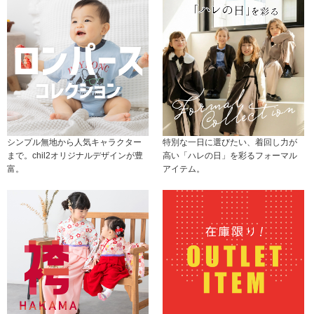
シンプル無地から人気キャラクター
特別な一日に選びたい、着回し力が
まで。chil2オリジナルデザインが豊
高い「ハレの日」を彩るフォーマル
富。
アイテム。