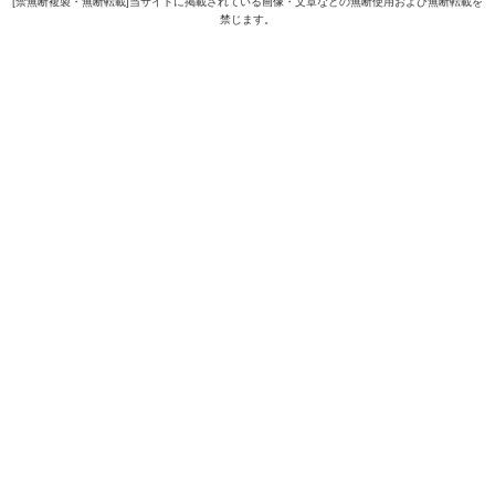
[禁無断複製・無断転載]当サイトに掲載されている画像・文章などの無断使用および無断転載を
禁じます。