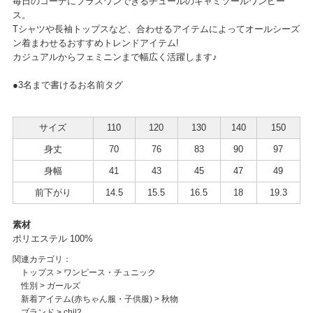
毎日のコーデにプラスワンできるチュールのキャミソールワンピー
ス。
Tシャツや長袖トップスなど、合わせるアイテムによってオールシーズ
ン着まわせるおすすめトレンドアイテム!
カジュアルからフェミニンまで幅広く活躍します♪
●3名まで書けるお名前タグ
サイズ
110
120
130
140
150
身丈
70
76
83
90
97
身幅
41
43
45
47
49
前下がり
14.5
15.5
16.5
18
19.3
素材
ポリエステル 100%
関連カテゴリ：
トップス
>
ワンピース・チュニック
性別
>
ガールズ
新着アイテム(赤ちゃん服・子供服)
>
秋物
ブランド
>
chil2