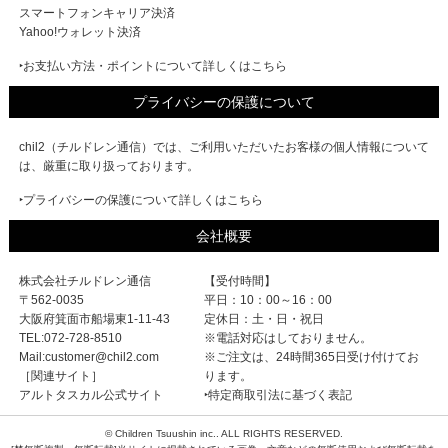
スマートフォンキャリア決済
Yahoo!ウォレット決済
‣お支払い方法・ポイントについて詳しくはこちら
プライバシーの保護について
chil2（チルドレン通信）では、ご利用いただいたお客様の個人情報について
は、厳重に取り扱っております。
‣プライバシーの保護について詳しくはこちら
会社概要
株式会社チルドレン通信
【受付時間】
〒562-0035
平日：10：00～16：00
大阪府箕面市船場東1-11-43
定休日：土・日・祝日
TEL:072-728-8510
※電話対応はしておりません。
Mail:customer@chil2.com
※ご注文は、24時間365日受け付けてお
［関連サイト］
ります。
アルトタスカル公式サイト
‣特定商取引法に基づく表記
© Children Tsuushin inc.. ALL RIGHTS RESERVED.