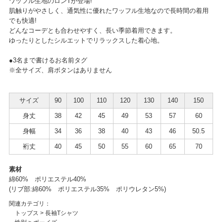
ワッフル生地のロンTが登場!
肌触りがやさしく、通気性に優れたワッフル生地なので長時間の着用
でも快適!
どんなコーデとも合わせやすく、長い季節着用できます。
ゆったりとしたシルエットでリラックスした着心地。
●3名まで書けるお名前タグ
※全サイズ、肩ボタンはありません
サイズ
90
100
110
120
130
140
150
身丈
38
42
45
49
53
57
60
身幅
34
36
38
40
43
46
50.5
裄丈
40
45
50
55
60
65
70
素材
綿60% ポリエステル40%
(リブ部:綿60% ポリエステル35% ポリウレタン5%)
関連カテゴリ：
トップス
>
長袖Tシャツ