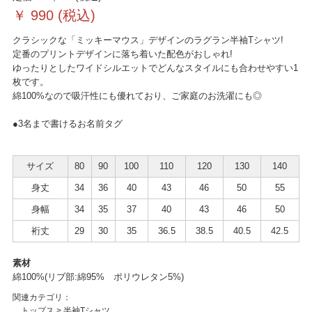
￥
990
(税込)
クラシックな「ミッキーマウス」デザインのラグラン半袖Tシャツ!
定番のプリントデザインに落ち着いた配色がおしゃれ!
ゆったりとしたワイドシルエットでどんなスタイルにも合わせやすい1
枚です。
綿100%なので吸汗性にも優れており、ご家庭のお洗濯にも◎
●3名まで書けるお名前タグ
サイズ
80
90
100
110
120
130
140
身丈
34
36
40
43
46
50
55
身幅
34
35
37
40
43
46
50
裄丈
29
30
35
36.5
38.5
40.5
42.5
素材
綿100%(リブ部:綿95% ポリウレタン5%)
関連カテゴリ：
トップス
>
半袖Tシャツ