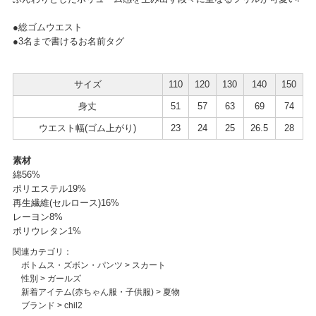
●総ゴムウエスト
●3名まで書けるお名前タグ
サイズ
110
120
130
140
150
身丈
51
57
63
69
74
ウエスト幅(ゴム上がり)
23
24
25
26.5
28
素材
綿56%
ポリエステル19%
再生繊維(セルロース)16%
レーヨン8%
ポリウレタン1%
関連カテゴリ：
ボトムス・ズボン・パンツ
>
スカート
性別
>
ガールズ
新着アイテム(赤ちゃん服・子供服)
>
夏物
ブランド
>
chil2