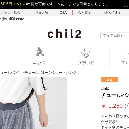
短
8月6日（木）
の出荷が可能です。
※あくまでも目安となります。
・ポイント照会
ご注文方法
Q&A
会社概要
お問い合わせ
通販 chil2
ョートパンツ
>
チュールバルーンショートパンツ
chil2
チュールバ
￥
1,280
(
ふんわり軽やか
ツが登場!
ドット柄のチュ