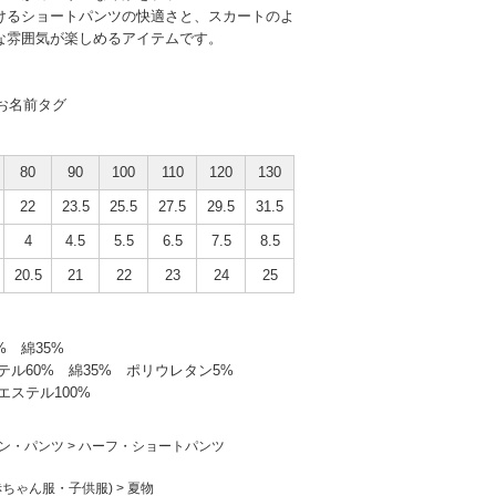
けるショートパンツの快適さと、スカートのよ
な雰囲気が楽しめるアイテムです。
き
お名前タグ
80
90
100
110
120
130
22
23.5
25.5
27.5
29.5
31.5
4
4.5
5.5
6.5
7.5
8.5
20.5
21
22
23
24
25
% 綿35%
テル60% 綿35% ポリウレタン5%
エステル100%
ン・パンツ
>
ハーフ・ショートパンツ
赤ちゃん服・子供服)
>
夏物