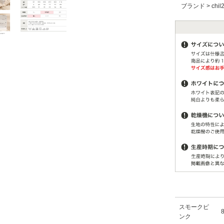
ブランド
>
chil
スモークピ
ンク