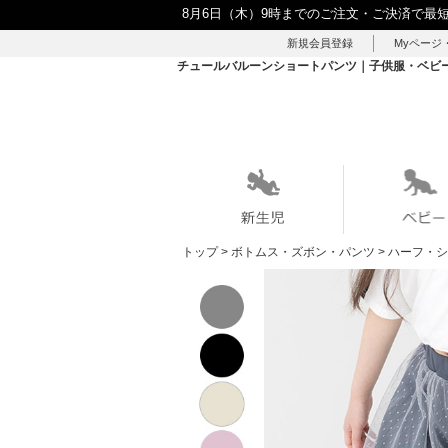
8月6日（木）9時までのご注文・ご決済で最
新規会員登録
Myページ
チュールバルーンショートパンツ｜子供服・ベビー服の
トップ
>
ボトムス・ズボン・パンツ
>
ハーフ・シ