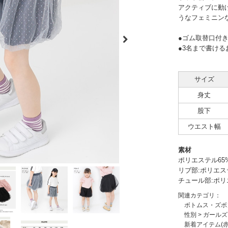
アクティブに動
うなフェミニン
●ゴム取替口付
●3名まで書ける
サイズ
身丈
股下
ウエスト幅
素材
ポリエステル65
リブ部:ポリエス
チュール部:ポリ
関連カテゴリ：
ボトムス・ズボ
性別
>
ガールズ
新着アイテム(