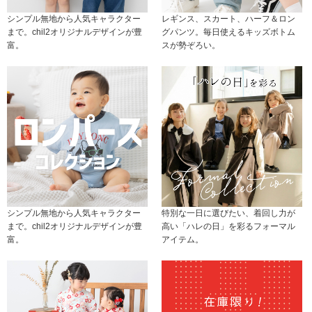
シンプル無地から人気キャラクター
レギンス、スカート、ハーフ＆ロン
まで。chil2オリジナルデザインが豊
グパンツ。毎日使えるキッズボトム
富。
スが勢ぞろい。
シンプル無地から人気キャラクター
特別な一日に選びたい、着回し力が
まで。chil2オリジナルデザインが豊
高い「ハレの日」を彩るフォーマル
富。
アイテム。