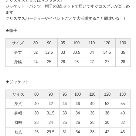
クリスマスと言えばサンタさん!
ジャケット・パンツ・帽子の3点セットで届いてすぐコスプレが楽しめ
ます!
クリスマスパーティーやイベントごとで大活躍すること間違いなし!
★帽子
サイズ
80
90
95
100
110
120
130
身丈
32
32.5
33
33.5
34
34.5
35
身幅
24
25
26
26
27
27
28
★ジャケット
サイズ
80
90
95
100
110
120
130
身丈
40
42
44
46
49
52
55
身幅
30
31.5
33
34
36
38
40
肩幅
23
24
25
26
28
30
32
袖丈
26
29.5
31
34
38
42
46