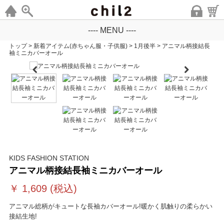
---- MENU ----
トップ
>
新着アイテム(赤ちゃん服・子供服)
>
1月後半
>
アニマル柄接結長
袖ミニカバーオール
KIDS FASHION STATION
アニマル柄接結長袖ミニカバーオール
￥
1,609
(税込)
アニマル総柄がキュートな長袖カバーオール!暖かく肌触りの柔らかい
接結生地!