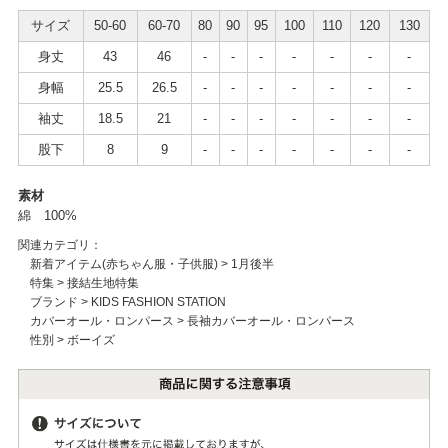
サイズ
50-60
60-70
80
90
95
100
110
120
130
身丈
43
46
-
-
-
-
-
-
-
身幅
25.5
26.5
-
-
-
-
-
-
-
袖丈
18.5
21
-
-
-
-
-
-
-
股下
8
9
-
-
-
-
-
-
-
素材
綿 100%
関連カテゴリ：
新着アイテム(赤ちゃん服・子供服)
>
1月後半
特集
>
接結生地特集
ブランド
>
KIDS FASHION STATION
カバーオール・ロンパース
>
長袖カバーオール・ロンパース
性別
>
ボーイズ