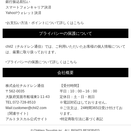
銀行振込前払い
スマートフォンキャリア決済
Yahoo!ウォレット決済
‣お支払い方法・ポイントについて詳しくはこちら
プライバシーの保護について
chil2（チルドレン通信）では、ご利用いただいたお客様の個人情報について
は、厳重に取り扱っております。
‣プライバシーの保護について詳しくはこちら
会社概要
株式会社チルドレン通信
【受付時間】
〒562-0035
平日：10：00～16：00
大阪府箕面市船場東1-11-43
定休日：土・日・祝日
TEL:072-728-8510
※電話対応はしておりません。
Mail:customer@chil2.com
※ご注文は、24時間365日受け付けてお
［関連サイト］
ります。
アルトタスカル公式サイト
‣特定商取引法に基づく表記
© Children Tsuushin inc.. ALL RIGHTS RESERVED.