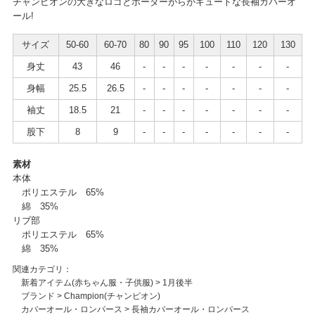
チャンピオンの大きなロゴとボーダーがらがキュートな長袖カバーオ
ール!
サイズ
50-60
60-70
80
90
95
100
110
120
130
身丈
43
46
-
-
-
-
-
-
-
身幅
25.5
26.5
-
-
-
-
-
-
-
袖丈
18.5
21
-
-
-
-
-
-
-
股下
8
9
-
-
-
-
-
-
-
素材
本体
ポリエステル 65%
綿 35%
リブ部
ポリエステル 65%
綿 35%
関連カテゴリ：
新着アイテム(赤ちゃん服・子供服)
>
1月後半
ブランド
>
Champion(チャンピオン)
カバーオール・ロンパース
>
長袖カバーオール・ロンパース